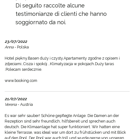
Di seguito raccolte alcune
testimonianze di clienti che hanno
soggiornato da noi.
23/07/2022
Anna
- Polska
Hotel piękny.Basen duży i czysty.Apartamenty zgodne z opisem i
zdjeciami..Cisza i spokój ..Klimatyzacja w pokojach.Duży taras
.Polecam serdecznie.
www.booking.com
21/07/2022
Verena
- Austria
Es war sehr sauber! Schöne gepflegte Anlage. Die Damen an der
Rezeption sind sehr freundlich, hilfsbereit und sprechen auch
deutsch. Die Klimaanlage hat super funktioniert. Wir hatten eine
kleine Terrasse, was ideal war um dort zu frühstücken und mit Blick
auf den Pool. Der Pool war auch toll und wurde gerne von unseren