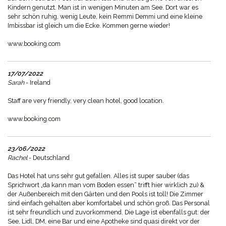
Kindern genutzt. Man ist in wenigen Minuten am See. Dort war es
sehr schön ruhig, wenig Leute, kein Remmi Demmi und eine kleine
Imbissbar ist gleich um die Ecke. Kommen gerne wieder!
www.booking.com
17/07/2022
Sarah
- Ireland
Staff are very friendly, very clean hotel, good location.
www.booking.com
23/06/2022
Rachel
- Deutschland
Das Hotel hat uns sehr gut gefallen. Alles ist super sauber (das
Sprichwort „da kann man vom Boden essen“ trifft hier wirklich zu) &
der Außenbereich mit den Gärten und den Pools ist toll! Die Zimmer
sind einfach gehalten aber komfortabel und schön groß. Das Personal
ist sehr freundlich und zuvorkommend. Die Lage ist ebenfalls gut: der
See, Lidl, DM, eine Bar und eine Apotheke sind quasi direkt vor der