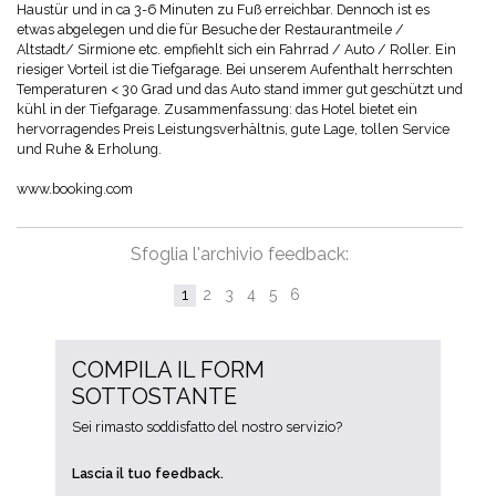
Haustür und in ca 3-6 Minuten zu Fuß erreichbar. Dennoch ist es
etwas abgelegen und die für Besuche der Restaurantmeile /
Altstadt/ Sirmione etc. empfiehlt sich ein Fahrrad / Auto / Roller. Ein
riesiger Vorteil ist die Tiefgarage. Bei unserem Aufenthalt herrschten
Temperaturen < 30 Grad und das Auto stand immer gut geschützt und
kühl in der Tiefgarage. Zusammenfassung: das Hotel bietet ein
hervorragendes Preis Leistungsverhältnis, gute Lage, tollen Service
und Ruhe & Erholung.
www.booking.com
Sfoglia l'archivio feedback:
1
2
3
4
5
6
COMPILA IL FORM
SOTTOSTANTE
Sei rimasto soddisfatto del nostro servizio?
Lascia il tuo feedback.