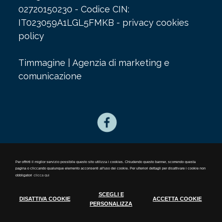
02720150230 - Codice CIN:
IT023059A1LGL5FMKB -
privacy cookies
policy
Timmagine | Agenzia di marketing e
comunicazione
privacy cookies policy
Per offrirti il miglior servizio possibile questo sito utilizza i cookies. Chiudendo questo banner, scorrendo questa
pagina o cliccando qualunque elemento acconsenti all'uso dei cookie. Per ulteriori dettagli per disattivare i cookie non
obbligatori
clicca qui
SCEGLI E
DISATTIVA COOKIE
ACCETTA COOKIE
PERSONALIZZA
Cookie Policy
//
Tecnici