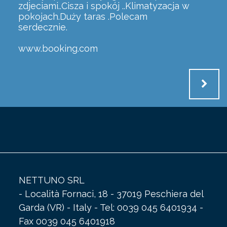
zdjeciami..Cisza i spokój ..Klimatyzacja w
pokojach.Duży taras .Polecam
serdecznie.
www.booking.com
NETTUNO SRL
- Località Fornaci, 18 - 37019 Peschiera del
Garda (VR) - Italy - Tel: 0039 045 6401934 -
Fax 0039 045 6401918