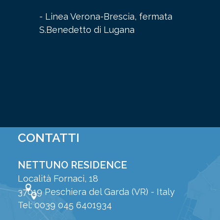
- Linea Verona-Brescia, fermata
S.Benedetto di Lugana
CONTATTI
NETTUNO RESIDENCE
Località Fornaci, 18
37019 Peschiera del Garda (VR) - Italy
Tel: 0039 045 6401934