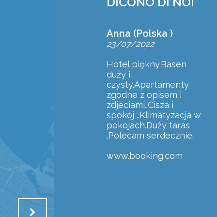
DICONO DI NOI
Anna (Polska )
23/07/2022
Hotel piękny.Basen
duży i
czysty.Apartamenty
zgodne z opisem i
zdjeciami..Cisza i
spokój ..Klimatyzacja w
pokojach.Duży taras
.Polecam serdecznie.
www.booking.com