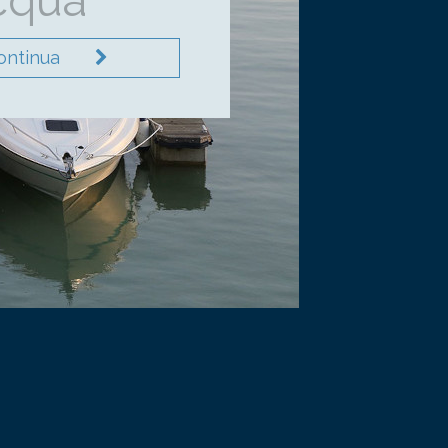
cqua
ontinua