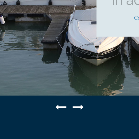
in a
C