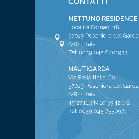
CONTATTI
NETTUNO RESIDENCE
Località Fornaci, 18
37019 Peschiera del Garda
(VR) - Italy
Tel: 0039 045 6401934
NAUTIGARDA
Via Bella Italia, 60
37019 Peschiera del Garda
(VR) - Italy
45°27'11.3"N 10°39'42.6"E
Tel: 0039 045 7550971