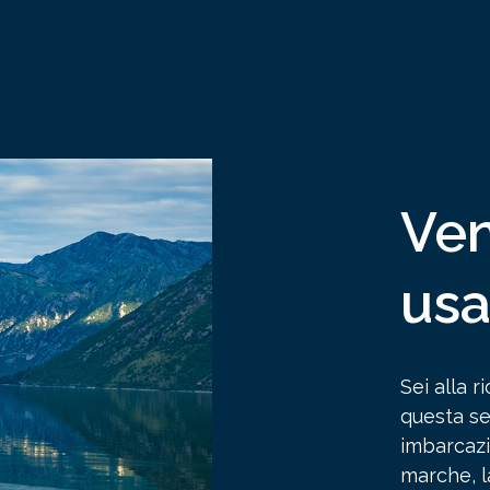
Ven
usa
Sei alla r
questa se
imbarcazi
marche, la