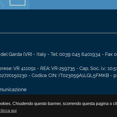
a del Garda (VR) - Italy - Tel: 0039 045 6401934 - Fa
ese: VR 411091 - REA: VR-259735 - Cap. Soc. i.v.: 10.5
A: 02720150230 - Codice CIN: IT023059A1LGL5FMKB -
p
omunicazione
zza i cookies. Chiudendo questo banner, scorrendo questa pagina o
clicca qui